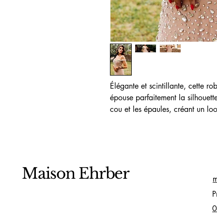
Élégante et scintillante, cette r
épouse parfaitement la silhouett
cou et les épaules, créant un lo
Maison Ehrber
m
P
0