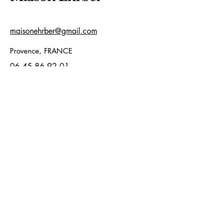
maisonehrber@gmail.com
Provence, FRANCE
06.45.86.92.01
Politique de confidentialité
Déclaration d'accessibilité
Politique de livraison
Conditions générales
Politique de remboursement
© 2025 by Maison Ehrber . Powered and
secured by
Wix